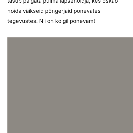
tasub palgata pulma lapsehoidja, kes oskab
hoida väikseid põngerjaid põnevates
tegevustes. Nii on kõigil põnevam!