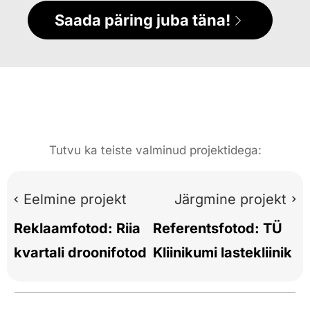
Saada päring juba täna!
Tutvu ka teiste valminud projektidega:
Eelmine projekt
Järgmine projekt
Reklaamfotod: Riia
Referentsfotod: TÜ
kvartali droonifotod
Kliinikumi lastekliinik