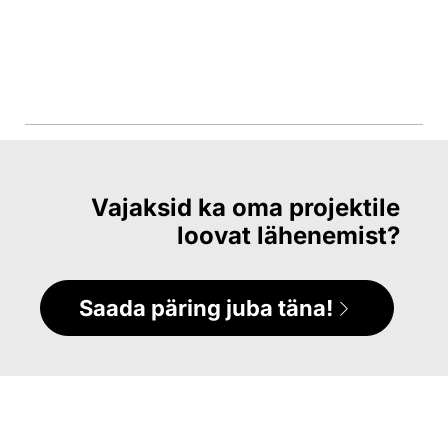
Vajaksid ka oma projektile
loovat lähenemist?
Saada päring juba täna!